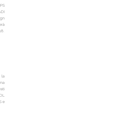
RPS
ADI
ign
erà
18.
 la
rma
ati
TOL
S e