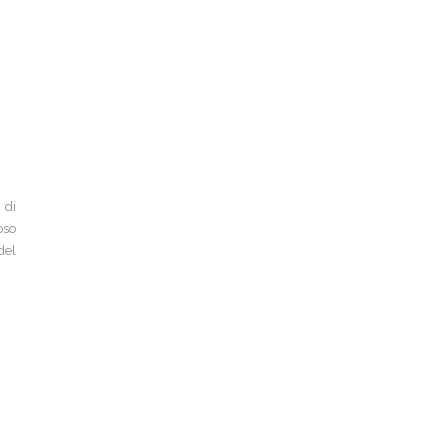
 di
oso
del