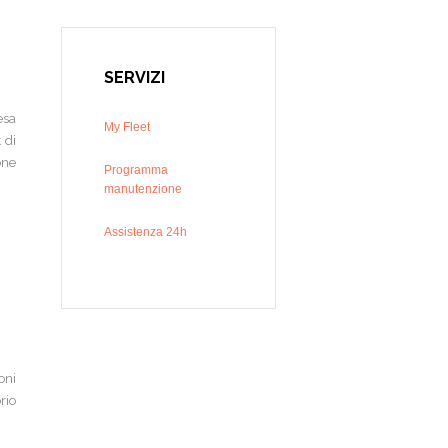
SERVIZI
resa
My Fleet
 di
one
Programma
manutenzione
Assistenza 24h
oni
rio