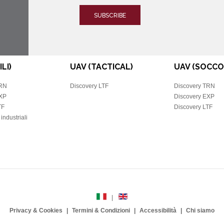
ILI)
UAV (TACTICAL)
UAV (SOCCO
TRN
Discovery LTF
Discovery TRN
EXP
Discovery EXP
TF
Discovery LTF
industriali
Privacy & Cookies
Termini & Condizioni
Accessibilità
Chi siamo