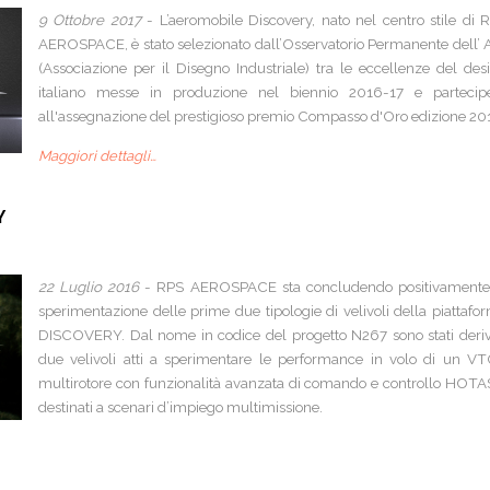
9 Ottobre 2017
- L’aeromobile Discovery, nato nel centro stile di 
AEROSPACE, è stato selezionato dall’Osservatorio Permanente dell’ 
(Associazione per il Disegno Industriale) tra le eccellenze del des
italiano messe in produzione nel biennio 2016-17 e partecip
all'assegnazione del prestigioso premio Compasso d'Oro edizione 20
Maggiori dettagli…
Y
22 Luglio 2016
- RPS AEROSPACE sta concludendo positivamente
sperimentazione delle prime due tipologie di velivoli della piattafo
DISCOVERY. Dal nome in codice del progetto N267 sono stati deriv
due velivoli atti a sperimentare le performance in volo di un V
multirotore con funzionalità avanzata di comando e controllo HOTA
destinati a scenari d’impiego multimissione.