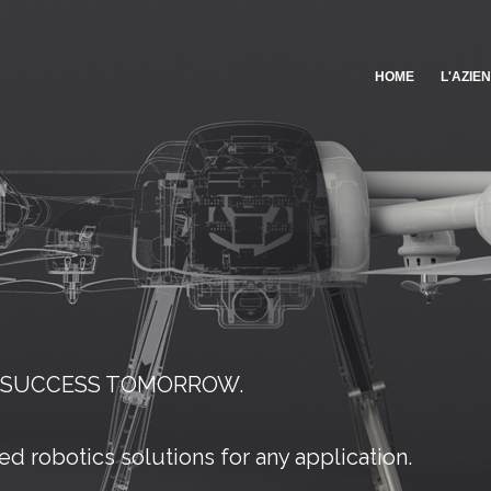
HOME
L'AZIE
R SUCCESS TOMORROW.
d robotics solutions for any application.